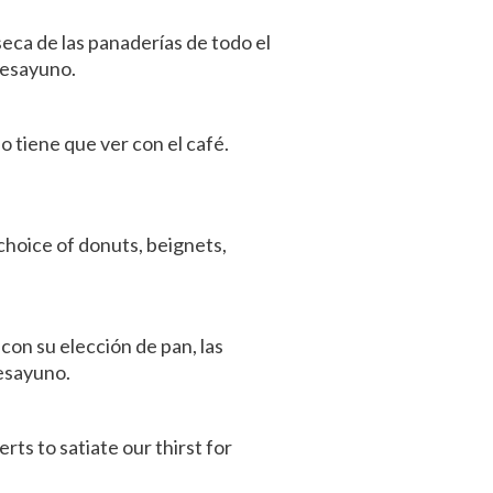
seca de las panaderías de todo el
 desayuno.
o tiene que ver con el café.
choice of donuts, beignets,
con su elección de pan, las
desayuno.
rts to satiate our thirst for