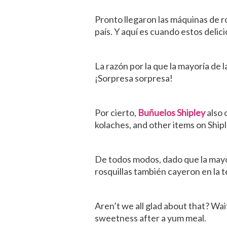
Pronto llegaron las máquinas de ro
país. Y aquí es cuando estos delic
La razón por la que la mayoría de 
¡Sorpresa sorpresa!
Por cierto,
Buñuelos Shipley
also 
kolaches, and other items on Ship
De todos modos, dado que la mayorí
rosquillas también cayeron en la 
Aren’t we all glad about that? Wait
sweetness after a yum meal.