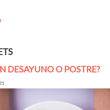
CERCA DE
MENÚ
CUPONES
ABASTECIMIENTO
BL
ETS
ON DESAYUNO O POSTRE?
21