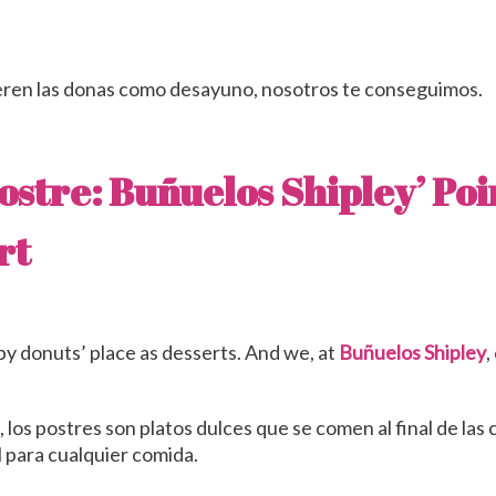
fieren las donas como desayuno, nosotros te conseguimos.
postre:
Buñuelos Shipley
’ Po
rt
y donuts’ place as desserts. And we, at
Buñuelos Shipley
,
os postres son platos dulces que se comen al final de las c
 para cualquier comida.